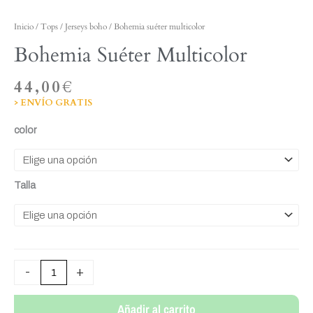
Inicio
/
Tops
/
Jerseys boho
/ Bohemia suéter multicolor
Bohemia Suéter Multicolor
44,00
€
> ENVÍO GRATIS
Bohemia
color
suéter
multicolor
cantidad
Talla
-
+
Añadir al carrito