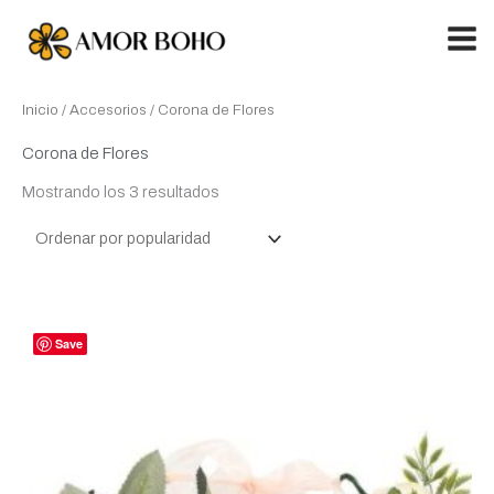
Ir
al
contenido
Ordenado
Inicio
/
Accesorios
/ Corona de Flores
por
popularidad
Corona de Flores
Mostrando los 3 resultados
Save