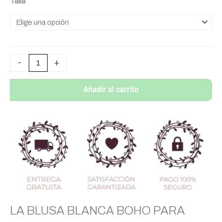
Talla
BLANCA
BOHO
MUJERES
cantidad
-
+
Añadir al carrito
LA BLUSA BLANCA BOHO PARA