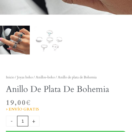
Inicio
/
Joyas boho
/
Anillos-boho
/ Anillo de plata de Bohemia
Anillo De Plata De Bohemia
19,00
€
> ENVÍO GRATIS
Anillo
-
+
de