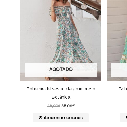
era:
es:
tiene
46,99€.
35,99€.
múltiples
variantes.
Las
opciones
se
pueden
elegir
AGOTADO
en
la
página
Bohemia del vestido largo impreso
Bohe
de
Botánica
producto
46,99
€
35,99
€
Seleccionar opciones