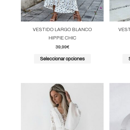
elegir
en
la
página
VESTIDO LARGO BLANCO
VEST
de
HIPPIE CHIC
producto
39,99
€
Seleccionar opciones
Este
producto
tiene
múltiples
variantes.
Las