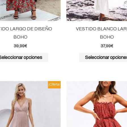
elegir
en
la
página
IDO LARGO DE DISEÑO
VESTIDO BLANCO LAR
de
BOHO
BOHO
producto
39,99
€
37,99
€
Seleccionar opciones
Seleccionar opcione
El
El
El
El
Este
¡Oferta!
precio
precio
precio
pre
producto
original
actual
original
act
era:
es:
era:
es:
tiene
42,99€.
33,99€.
34,99€.
26,
múltiples
variantes.
Las