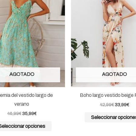
era:
es:
era:
es:
tiene
46,99€.
35,99€.
42,99€.
33,
múltiples
variantes.
Las
opciones
se
pueden
elegir
AGOTADO
AGOTADO
en
la
página
mia del vestido largo de
Boho largo vestido beige F
de
verano
42,99
€
33,99
€
producto
46,99
€
35,99
€
Seleccionar opcione
Seleccionar opciones