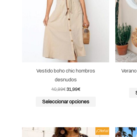
Las
opciones
se
pueden
elegir
en
la
página
Vestido boho chic hombros
Verano
de
desnudos
producto
40,99
€
31,99
€
Seleccionar opciones
El
El
Este
¡Oferta!
precio
precio