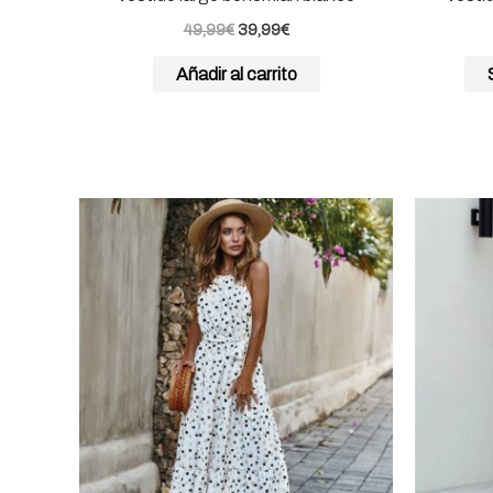
49,99
€
39,99
€
Añadir al carrito
Este
producto
tiene
múltiples
variantes.
Las
opciones
se
pueden