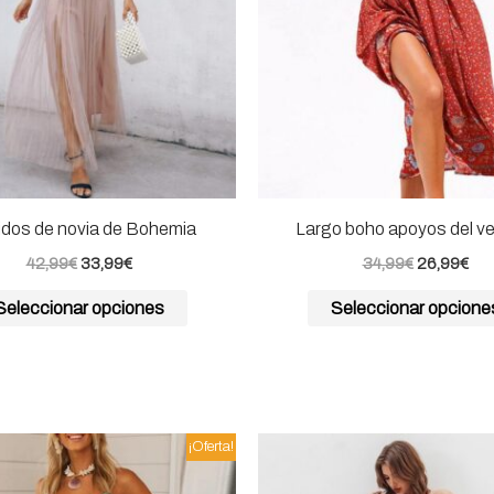
opciones
se
pueden
elegir
en
la
página
idos de novia de Bohemia
Largo boho apoyos del ve
de
42,99
€
33,99
€
34,99
€
26,99
€
producto
Seleccionar opciones
Seleccionar opcione
El
El
El
El
Este
¡Oferta!
precio
precio
precio
pre
producto
original
actual
original
act