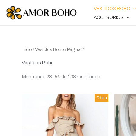
Ir
VESTIDOS BOHO
al
ACCESORIOS
contenido
Ordenado
Inicio
/
Vestidos Boho
/ Página 2
por
popularidad
Vestidos Boho
Mostrando 28–54 de 198 resultados
El
El
Este
¡Oferta!
precio
precio
producto
original
actual
era:
es:
tiene
40,99€.
31,99€.
múltiples
variantes.