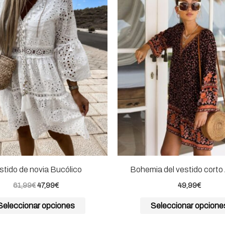
producto
original
actual
era:
es:
tiene
61,99€.
47,99€.
múltiples
variantes.
Las
opciones
se
pueden
elegir
en
la
página
stido de novia Bucólico
Bohemia del vestido corto
de
61,99
€
47,99
€
49,99
€
producto
Seleccionar opciones
Seleccionar opcione