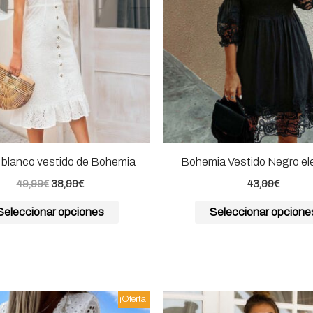
Las
opciones
se
pueden
elegir
en
la
página
 blanco vestido de Bohemia
Bohemia Vestido Negro el
de
49,99
€
38,99
€
43,99
€
producto
Seleccionar opciones
Seleccionar opcione
El
El
Este
¡Oferta!
precio
precio