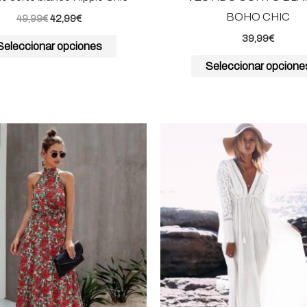
de
BOHO CHIC
49,99
€
42,99
€
producto
39,99
€
Seleccionar opciones
Seleccionar opcione
Este
producto
tiene
múltiples
variantes.
Las
opciones
se
pueden