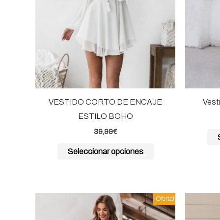
opciones
se
pueden
elegir
en
la
página
VESTIDO CORTO DE ENCAJE
Vest
de
ESTILO BOHO
producto
39,99
€
Seleccionar opciones
El
El
Este
¡Oferta!
precio
precio
producto
original
actual