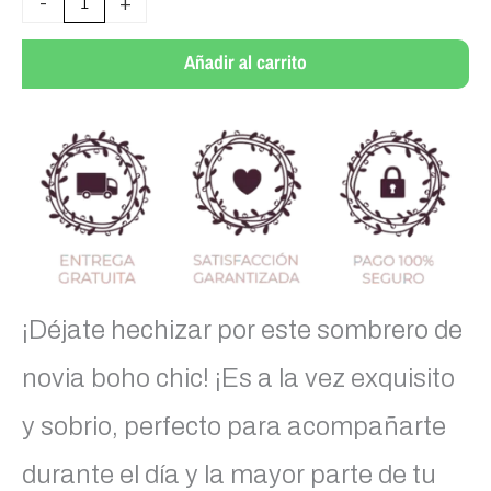
-
+
boda
del
Añadir al carrito
sombrero
elegante
cantidad
¡Déjate hechizar por este sombrero de
novia boho chic! ¡Es a la vez exquisito
y sobrio, perfecto para acompañarte
durante el día y la mayor parte de tu