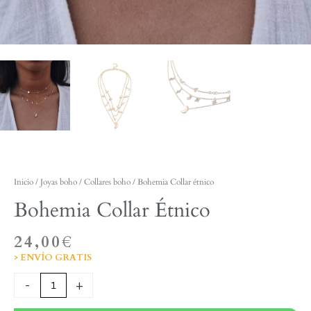
Inicio
/
Joyas boho
/
Collares boho
/ Bohemia Collar étnico
Bohemia Collar Étnico
24,00
€
> ENVÍO GRATIS
Bohemia
-
+
Collar