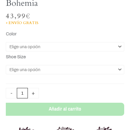
Bohemia
43,99
€
> ENVÍO GRATIS
Placa
Color
de
arranque
Mujer
Shoe Size
de
Bohemia
cantidad
-
+
Añadir al carrito